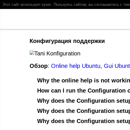
Этот сайт использует кукис. Пользуясь сайтом, вы соглашаетесь с те
Конфигурация поддержки
Обзор
:
Online help Ubuntu
,
Gui Ubun
Why the online help is not worki
How can I run the Configuration 
Why does the Configuration setup
Why does the Configuration setup 
Why does the Configuration setu