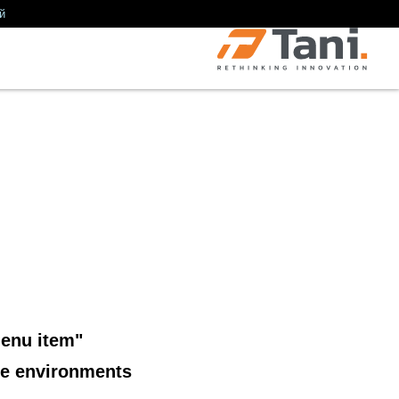
й
menu item"
le environments