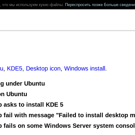
м, что мы используем кукис-файлы.
Переспросить позже
Больше сведени
tu
,
KDE5
,
Desktop icon
,
Windows install
.
ng under Ubuntu
on Ubuntu
 asks to install KDE 5
fail with message "Failed to install desktop 
p fails on some Windows Server system conso