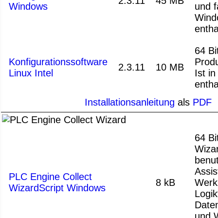
2.3.11
45 MB
Windows
und f
Wind
entha
64 Bit
Konfigurationssoftware
Produ
2.3.11
10 MB
Linux Intel
Ist i
entha
Installationsanleitung
als
PDF
64 Bi
Wizar
benu
Assis
PLC Engine Collect
8 kB
Werk
WizardScript Windows
Logik
Date
und 