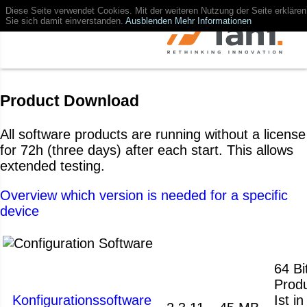
Diese Seite verwendet Cookies. Mit der weiteren Nutzung der Seite erklären
Sie sich damit einverstanden.
Ausblenden
Mehr Informationen
Product Download
All software products are running without a license
for 72h (three days) after each start. This allows
extended testing.
Overview which version is needed for a specific
device
64 Bit
Produ
Konfigurationssoftware
Ist i