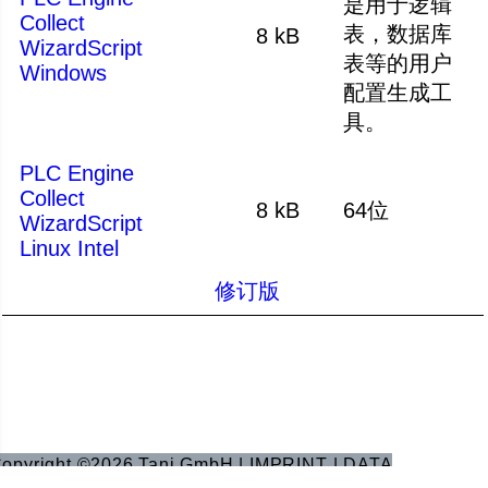
是用于逻辑
Collect
表，数据库
8 kB
WizardScript
表等的用户
Windows
配置生成工
具。
PLC Engine
Collect
8 kB
64位
WizardScript
Linux Intel
修订版
opyright ©2026 Tani GmbH |
IMPRINT
|
DATA
PROTECTION
|
TERMS